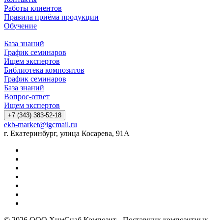
Работы клиентов
Правила приёма продукции
Обучение
База знаний
График семинаров
Ищем экспертов
Библиотека композитов
График семинаров
База знаний
Вопрос-ответ
Ищем экспертов
+7 (343) 383-52-18
ekb-market@igcmail.ru
г. Екатеринбург, улица Косарева, 91А
© 2026 ООО ХимСнаб Композит - Поставщик композитных