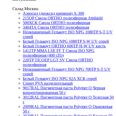
Склад Москва:
Аэросил (диоксид кремния) А-300
215OP Смола ORTHO полиэфирная Attshield
500ХСК Смола ORTHO полиэфирная
3404ТА Смола ORTHO полиэфирная
Неокрашенный Гелькоут ISO NPG 1080TP S-T UV
спрей
Белый Гелькоут ISO NPG 1080TP S-W UV спрей
Белый Гелькоут ORTHO 600ТР H-W UV кисть
1412TP MMA LSE FF T Смола ISO NPG
полиэфирная (400 сПз)
220TP TICOEP LGT SV Смола ORTHO
полиэфирная
Неокрашенный Гелькоут ISO NPG 700TP S-T UV
спрей
Белый Гелькоут ISO NPG 92A ХСК спрей
Спирт PVA разделительный
9017RAL Пигментная паста Polymer O Черная
концентрированная 50 г
3012RAL Пигментная паста Polymer O Телесная 50
г
2009RAL Пигментная паста Polymer O Оранжевая
50 г
3020RAL Пигментная паста Polymer O Красная 50