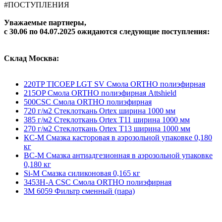
#ПОСТУПЛЕНИЯ
Уважаемые партнеры,
с 30.06
по 04.07.2025 ожидаются следующие поступления:
Склад Москва:
220TP TICOEP LGT SV Смола ORTHO полиэфирная
215OP Смола ORTHO полиэфирная Attshield
500CSC Смола ORTHO полиэфирная
720 г/м2 Стеклоткань Ortex ширина 1000 мм
385 г/м2 Стеклоткань Ortex Т11 ширина 1000 мм
270 г/м2 Стеклоткань Ortex Т13 ширина 1000 мм
КС-М Смазка касторовая в аэрозольной упаковке 0,180
кг
ВС-М Смазка антиадгезионная в аэрозольной упаковке
0,180 кг
Si-M Смазка силиконовая 0,165 кг
3453Н-A CSC Смола ORTHO полиэфирная
3М 6059 Фильтр сменный (пара)