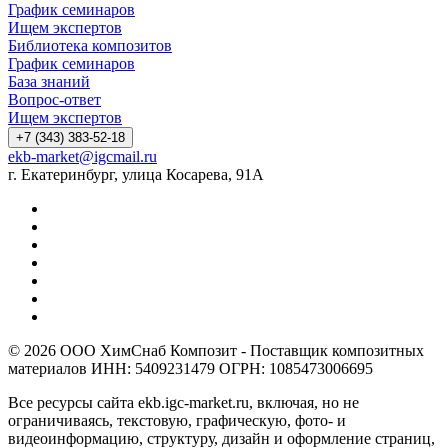
График семинаров
Ищем экспертов
Библиотека композитов
График семинаров
База знаний
Вопрос-ответ
Ищем экспертов
+7 (343) 383-52-18
ekb-market@igcmail.ru
г. Екатеринбург, улица Косарева, 91А
© 2026 ООО ХимСнаб Композит - Поставщик композитных
материалов ИНН: 5409231479 ОГРН: 1085473006695
Все ресурсы сайта ekb.igc-market.ru, включая, но не
ограничиваясь, текстовую, графическую, фото- и
видеоинформацию, структуру, дизайн и оформление страниц,