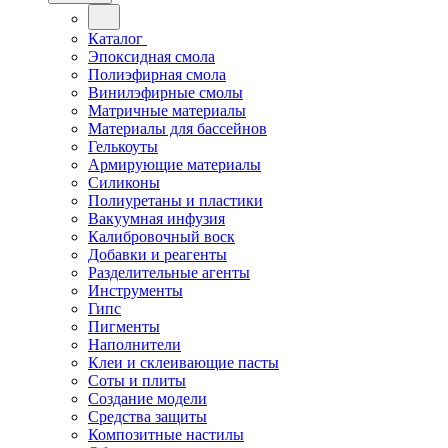
Каталог
Эпоксидная смола
Полиэфирная смола
Винилэфирные смолы
Матричные материалы
Материалы для бассейнов
Гелькоуты
Армирующие материалы
Силиконы
Полиуретаны и пластики
Вакуумная инфузия
Калибровочный воск
Добавки и реагенты
Разделительные агенты
Инструменты
Гипс
Пигменты
Наполнители
Клеи и склеивающие пасты
Соты и плиты
Создание модели
Средства защиты
Композитные настилы