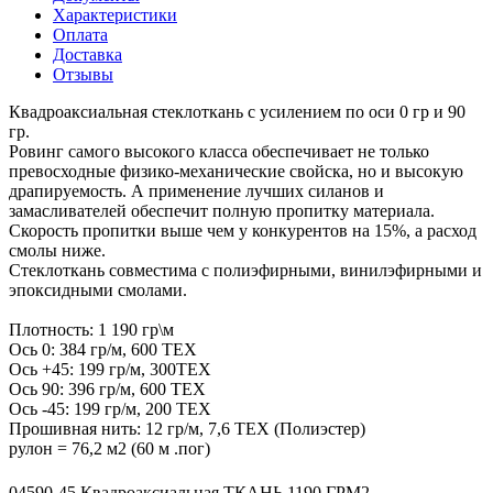
Характеристики
Оплата
Доставка
Отзывы
Квадроаксиальная стеклоткань с усилением по оси 0 гр и 90
гр.
Ровинг самого высокого класса обеспечивает не только
превосходные физико-механические свойска, но и высокую
драпируемость. А применение лучших силанов и
замасливателей обеспечит полную пропитку материала.
Скорость пропитки выше чем у конкурентов на 15%, а расход
смолы ниже.
Стеклоткань совместима с полиэфирными, винилэфирными и
эпоксидными смолами.
Плотность: 1 190 гр\м
Ось 0: 384 гр/м, 600 ТЕХ
Ось +45: 199 гр/м, 300ТЕХ
Ось 90: 396 гр/м, 600 ТЕХ
Ось -45: 199 гр/м, 200 ТЕХ
Прошивная нить: 12 гр/м, 7,6 ТЕХ (Полиэстер)
рулон = 76,2 м2 (60 м .пог)
04590-45 Квадроаксиальная ТКАНЬ 1190 ГРМ2