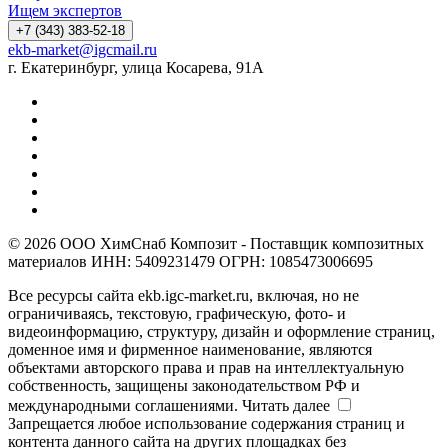
Ищем экспертов
+7 (343) 383-52-18
ekb-market@igcmail.ru
г. Екатеринбург, улица Косарева, 91А
© 2026 ООО ХимСнаб Композит - Поставщик композитных
материалов ИНН: 5409231479 ОГРН: 1085473006695
Все ресурсы сайта ekb.igc-market.ru, включая, но не
ограничиваясь, текстовую, графическую, фото- и
видеоинформацию, структуру, дизайн и оформление страниц,
доменное имя и фирменное наименование, являются
объектами авторского права и прав на интеллектуальную
собственность, защищены законодательством РФ и
международными соглашениями.
Читать далее
Запрещается любое использование содержания страниц и
контента данного сайта на других площадках без