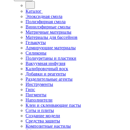
Каталог
Эпоксидная смола
Полиэфирная смола
Винилэфирные смолы
Матричные материалы
Материалы для бассейнов
Гелькоуты
Армирующие материалы
Силиконы
Полиуретаны и пластики
Вакуумная инфузия
Калибровочный воск
Добавки и реагенты
Разделительные агенты
Инструменты
Гипс
Пигменты
Наполнители
Клеи и склеивающие пасты
Соты и плиты
Создание модели
Средства защиты
Композитные настилы