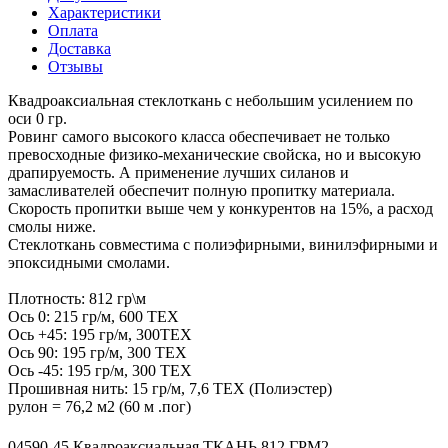
Характеристики
Оплата
Доставка
Отзывы
Квадроаксиальная стеклоткань с небольшим усилением по
оси 0 гр.
Ровинг самого высокого класса обеспечивает не только
превосходные физико-механические свойска, но и высокую
драпируемость. А применение лучших силанов и
замасливателей обеспечит полную пропитку материала.
Скорость пропитки выше чем у конкурентов на 15%, а расход
смолы ниже.
Стеклоткань совместима с полиэфирными, винилэфирными и
эпоксидными смолами.
Плотность: 812 гр\м
Ось 0: 215 гр/м, 600 ТЕХ
Ось +45: 195 гр/м, 300ТЕХ
Ось 90: 195 гр/м, 300 ТЕХ
Ось -45: 195 гр/м, 300 ТЕХ
Прошивная нить: 15 гр/м, 7,6 ТЕХ (Полиэстер)
рулон = 76,2 м2 (60 м .пог)
04590-45 Квадроаксиальная ТКАНЬ 812 ГРМ2