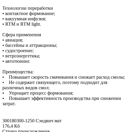
Технологии переработки
• контактное формование;
• вакуумная инфузия;
• RTM и RTM light.
Сфера применения
• авиация;
• бассейны и аттракционы;
• судостроение;
• ветроэнергетика;
• автотюнинг.
Преимущества:
• Повышает скорость смачивания и снижает расход смолы;
• Не содержит связующего, поэтому подходит для
различных видов смол;
• Упрощает процесс формования;
• Повышает эффективность производства при снижении
затрат.
300180300-1250 Сэндвич мат
176,4 Кб
Страна происхождения