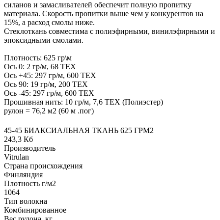
силанов и замасливателей обеспечит полную пропитку
материала. Скорость пропитки выше чем у конкурентов на
15%, а расход смолы ниже.
Стеклоткань совместима с полиэфирными, винилэфирными и
эпоксидными смолами.
Плотность: 625 гр\м
Ось 0: 2 гр/м, 68 ТЕХ
Ось +45: 297 гр/м, 600 ТЕХ
Ось 90: 19 гр/м, 200 ТЕХ
Ось -45: 297 гр/м, 600 ТЕХ
Прошивная нить: 10 гр/м, 7,6 ТЕХ (Полиэстер)
рулон = 76,2 м2 (60 м .пог)
45-45 БИАКСИАЛЬНАЯ ТКАНЬ 625 ГРМ2
243,3 Кб
Производитель
Vitrulan
Страна происхождения
Финляндия
Плотность г/м2
1064
Тип волокна
Комбинированное
Вес рулона, кг