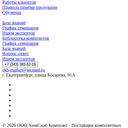
Работы клиентов
Правила приёма продукции
Обучение
База знаний
График семинаров
Ищем экспертов
Библиотека композитов
График семинаров
База знаний
Вопрос-ответ
Ищем экспертов
+7 (343) 383-52-18
ekb-market@igcmail.ru
г. Екатеринбург, улица Косарева, 91А
© 2026 ООО ХимСнаб Композит - Поставщик композитных