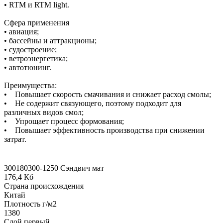
• RTM и RTM light.
Сфера применения
• авиация;
• бассейны и аттракционы;
• судостроение;
• ветроэнергетика;
• автотюнинг.
Преимущества:
• Повышает скорость смачивания и снижает расход смолы;
• Не содержит связующего, поэтому подходит для
различных видов смол;
• Упрощает процесс формования;
• Повышает эффективность производства при снижении
затрат.
300180300-1250 Сэндвич мат
176,4 Кб
Страна происхождения
Китай
Плотность г/м2
1380
Слой первый