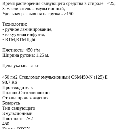
Время растворения связующего средства в стироле - <25;
Замасливатель - эмульсионный;
Удельная разрывная нагрузка - >150.
Технологии:
• ручное ламинирование,
• вакуумная инфузия,
• RTM,RTM light
Плотность: 450 г/м
Ширина рулона: 1,25 м.
Цена указана за кг
450 гм2 Стекломат эмульсионный CSM450-N (125) E
98,7 Кб
Производитель
Полоцк-Стекловолокно
Страна происхождения
Беларусь
Тип связующего
Эмульсионный
Плотность г/м2
450
Код на OZON