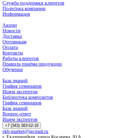
Служба поддержки клиентов
Политика компании
Информация
Акции
Новости
Доставка
Оптовикам
Оплата
Контакты
Работы клиентов
Правила приёма продукции
Обучение
База знаний
График семинаров
Ищем экспертов
Библиотека композитов
График семинаров
База знаний
Вопрос-ответ
Ищем экспертов
+7 (343) 383-52-18
ekb-market@igcmail.ru
г. Екатеринбург, улица Косарева, 91А