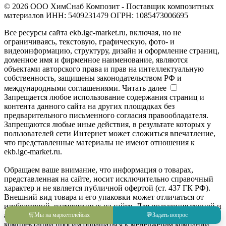
© 2026 ООО ХимСнаб Композит - Поставщик композитных
материалов ИНН: 5409231479 ОГРН: 1085473006695
Все ресурсы сайта ekb.igc-market.ru, включая, но не
ограничиваясь, текстовую, графическую, фото- и
видеоинформацию, структуру, дизайн и оформление страниц,
доменное имя и фирменное наименование, являются
объектами авторского права и прав на интеллектуальную
собственность, защищены законодательством РФ и
международными соглашениями.
Читать далее
Запрещается любое использование содержания страниц и
контента данного сайта на других площадках без
предварительного письменного согласия правообладателя.
Запрещаются любые иные действия, в результате которых у
пользователей сети Интернет может сложиться впечатление,
что представленные материалы не имеют отношения к
ekb.igc-market.ru.
Обращаем ваше внимание, что информация о товарах,
представленная на сайте, носит исключительно справочный
характер и не является публичной офертой (ст. 437 ГК РФ).
Внешний вид товара и его упаковки может отличаться от
изображений, размещенных на сайте. Для получения точной и
актуальной информации о товаре, его характеристиках и
🛒
Мы на маркетплейсах
💬
Задать вопрос
комплектации просим обращаться к менеджерам компании.