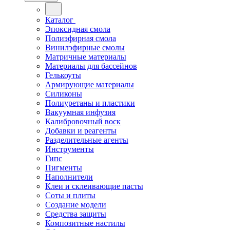
Каталог
Эпоксидная смола
Полиэфирная смола
Винилэфирные смолы
Матричные материалы
Материалы для бассейнов
Гелькоуты
Армирующие материалы
Силиконы
Полиуретаны и пластики
Вакуумная инфузия
Калибровочный воск
Добавки и реагенты
Разделительные агенты
Инструменты
Гипс
Пигменты
Наполнители
Клеи и склеивающие пасты
Соты и плиты
Создание модели
Средства защиты
Композитные настилы