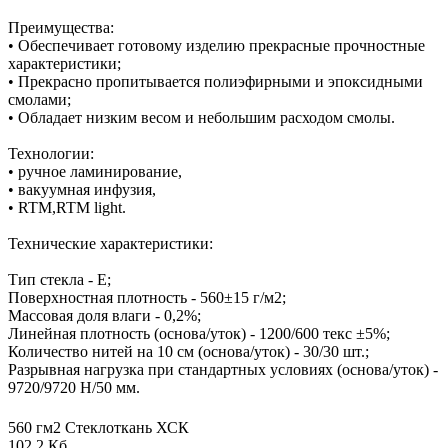
Преимущества:
• Обеспечивает готовому изделию прекрасные прочностные
характеристики;
• Прекрасно пропитывается полиэфирными и эпоксидными
смолами;
• Обладает низким весом и небольшим расходом смолы.
Технологии:
• ручное ламинирование,
• вакуумная инфузия,
• RTM,RTM light.
Технические характеристики:
Тип стекла - Е;
Поверхностная плотность - 560±15 г/м2;
Массовая доля влаги - 0,2%;
Линейная плотность (основа/уток) - 1200/600 текс ±5%;
Количество нитей на 10 см (основа/уток) - 30/30 шт.;
Разрывная нагрузка при стандартных условиях (основа/уток) -
9720/9720 Н/50 мм.
560 гм2 Стеклоткань ХСК
102,2 Кб