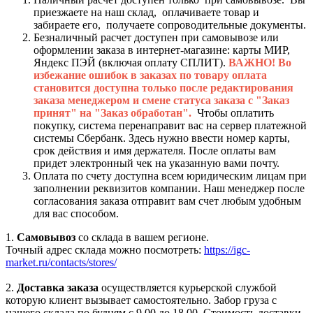
приезжаете на наш склад, оплачиваете товар и
забираете его, получаете сопроводительные документы.
Безналичный расчет доступен при самовывозе или
оформлении заказа в интернет-магазине: карты МИР,
Яндекс ПЭЙ (включая оплату СПЛИТ).
ВАЖНО! Во
избежание ошибок в заказах по товару оплата
становится доступна только после редактирования
заказа менеджером и смене статуса заказа с "Заказ
принят" на "Заказ обработан".
Чтобы оплатить
покупку, система перенаправит вас на сервер платежной
системы Сбербанк. Здесь нужно ввести номер карты,
срок действия и имя держателя. После оплаты вам
придет электронный чек на указанную вами почту.
Оплата по счету доступна всем юридическим лицам при
заполнении реквизитов компании. Наш менеджер после
согласования заказа отправит вам счет любым удобным
для вас способом.
1.
Самовывоз
со склада в вашем регионе.
Точный адрес склада можно посмотреть:
https://igc-
market.ru/contacts/stores/
2.
Доставка заказа
осуществляется курьерской службой
которую клиент вызывает самостоятельно. Забор груза с
нашего склада по будням с 9.00 до 18.00. Стоимость доставки