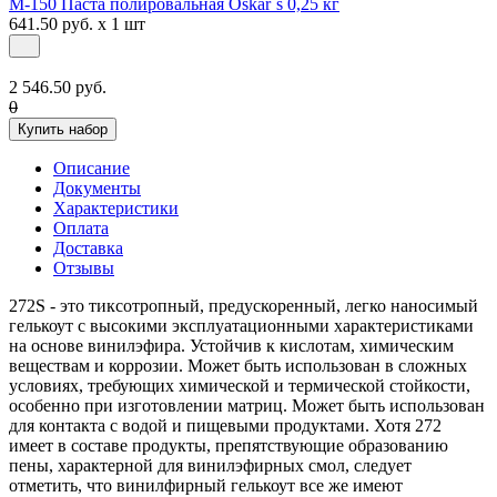
М-150 Паста полировальная Oskar`s 0,25 кг
641.50 руб. x 1 шт
2 546.50 руб.
0
Купить набор
Описание
Документы
Характеристики
Оплата
Доставка
Отзывы
272S - это тиксотропный, предускоренный, легко наносимый
гелькоут с высокими эксплуатационными характеристиками
на основе винилэфира. Устойчив к кислотам, химическим
веществам и коррозии. Может быть использован в сложных
условиях, требующих химической и термической стойкости,
особенно при изготовлении матриц. Может быть использован
для контакта с водой и пищевыми продуктами. Хотя 272
имеет в составе продукты, препятствующие образованию
пены, характерной для винилэфирных смол, следует
отметить, что винилфирный гелькоут все же имеют