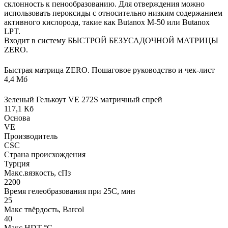
склонность к пенообразованию. Для отверждения можно
использовать пероксиды с относительно низким содержанием
активного кислорода, такие как Butanox M-50 или Butanox
LPT.
Входит в систему БЫСТРОЙ БЕЗУСАДОЧНОЙ МАТРИЦЫ
ZERO.
Быстрая матрица ZERO. Пошаговое руководство и чек-лист
4,4 Мб
Зеленый Гелькоут VE 272S матричный спрей
117,1 Кб
Основа
VE
Производитель
CSC
Страна происхождения
Турция
Макс.вязкoсть, сПз
2200
Время гелеобразования при 25С, мин
25
Макс твёрдость, Barcol
40
Макс HDT °С