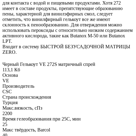
для контакта с водой и пищевыми продуктами. Хотя 272
имеет в составе продукты, препятствующие образованию
пены, характерной для винилэфирных смол, следует
отметить, что винилфирный гелькоут все же имеют
склонность к пенообразованию. Для отверждения можно
использовать пероксиды с относительно низким содержанием
активного кислорода, такие как Butanox M-50 или Butanox
LPT.
Входит в систему БЫСТРОЙ БЕЗУСАДОЧНОЙ МАТРИЦЫ
ZERO.
Черный Гелькоут VE 272S матричный спрей
113,1 Кб
Основа
VE
Производитель
CSC
Страна происхождения
Турция
Макс.вязкoсть, сПз
2200
Время гелеобразования при 25С, мин
25
Макс твёрдость, Barcol
40