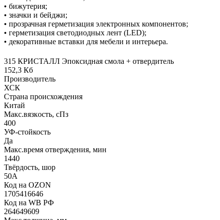
• бижутерия;
• значки и бейджи;
• прозрачная герметизация электронных компонентов;
• герметизация светодиодных лент (LED);
• декоративные вставки для мебели и интерьера.
315 КРИСТАЛЛ Эпоксидная смола + отвердитель
152,3 Кб
Производитель
ХСК
Страна происхождения
Китай
Макс.вязкoсть, сПз
400
УФ-стойкость
Да
Макс.время отверждения, мин
1440
Твёрдость, шор
50А
Код на OZON
1705416646
Код на WB РФ
264649609