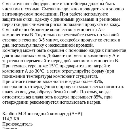
Смесительное оборудование и контейнеры должны быть
чистыми и сухими. Смешение должно проводиться в хорошо
вентилируемом помещении. При работе используйте
защитные очки, одежду с длинными рукавами и резиновые
перчатки для снижения риска попадания продукта на кожу.
Смешайте необходимое количество компонента А с
компонентом В. Тщательно перемешайте смесь по часовой
стрелке в течение 3-5 минут, соскребая продукт со стенок и
дна, используя палку с нескошенной кромкой.
Компаунд может быть окрашен с помощью жидких пигментов
для эпоксидных смол. Добавьте пигмент к компоненту А и
тщательно перемешайте перед добавлением компонента В.
При температуре ниже 15°С предварительно нагрейте
компонент A до 30°С, а затем отрегулируйте форму (при
понижении температуры компонент сгущается).
При относительной влажности воздуха более 85%,
поверхность отверждённого продукта может легко поглотить
влагу из воздуха, образуя белый налёт. Поэтому, когда
относительная влажность воздуха превышает 85%, при
отверждении рекомендуется использовать нагрев.
Карбон М Эпоксидный компаунд (А+В)
114,2 Кб
Производитель