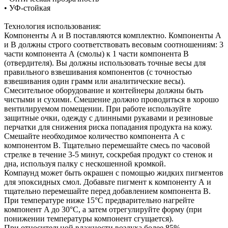
• УФ-стойкая
Технология использования:
Компоненты А и В поставляются комплектно. Компоненты А
и В должны строго соответствовать весовым соотношениям: 3
части компонента А (смолы) к 1 части компонента В
(отвердителя). Вы должны использовать точные весы для
правильного взвешивания компонентов (с точностью
взвешивания один грамм или аналитические весы).
Смесительное оборудование и контейнеры должны быть
чистыми и сухими. Смешение должно проводиться в хорошо
вентилируемом помещении. При работе используйте
защитные очки, одежду с длинными рукавами и резиновые
перчатки для снижения риска попадания продукта на кожу.
Смешайте необходимое количество компонента А с
компонентом В. Тщательно перемешайте смесь по часовой
стрелке в течение 3-5 минут, соскребая продукт со стенок и
дна, используя палку с нескошенной кромкой.
Компаунд может быть окрашен с помощью жидких пигментов
для эпоксидных смол. Добавьте пигмент к компоненту А и
тщательно перемешайте перед добавлением компонента В.
При температуре ниже 15°С предварительно нагрейте
компонент A до 30°С, а затем отрегулируйте форму (при
понижении температуры компонент сгущается).
При относительной влажности воздуха более 85%,