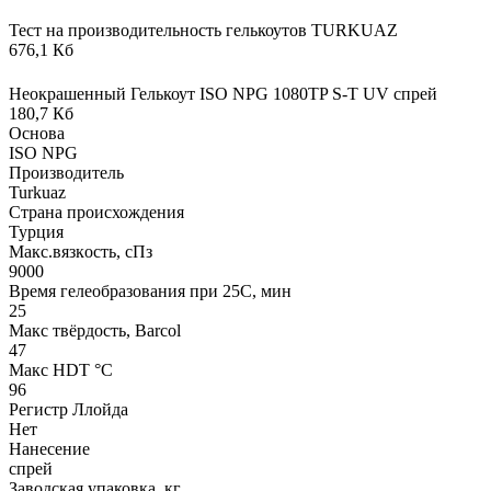
Тест на производительность гелькоутов TURKUAZ
676,1 Кб
Неокрашенный Гелькоут ISO NPG 1080TP S-T UV спрей
180,7 Кб
Основа
ISO NPG
Производитель
Turkuaz
Страна происхождения
Турция
Макс.вязкoсть, сПз
9000
Время гелеобразования при 25С, мин
25
Макс твёрдость, Barcol
47
Макс HDT °С
96
Регистр Ллойда
Нет
Нанесение
спрей
Заводская упаковка, кг