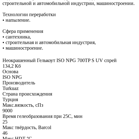
строительной и автомобильной индустрии, машиностроении.
Технологии переработки
• напыление.
Сфера применения
• сантехника,
• строительная и автомобильная индустрия,
• машиностроение.
Неокрашенный Гелькоут ISO NPG 700TP S UV спрей
134,2 Кб
Основа
ISO NPG
Производитель
Turkuaz
Страна происхождения
Турция
Макс.вязкoсть, сПз
9000
Время гелеобразования при 25С, мин
25
Макс твёрдость, Barcol
46
Макс HDT °С