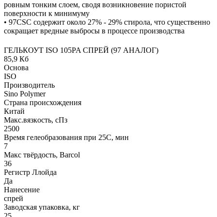
ровным тонким слоем, сводя возникновение пористой
поверхности к минимуму
• 97CSC содержит около 27% - 29% стирола, что существенно
сокращает вредные выбросы в процессе производства
ГЕЛЬКОУТ ISO 105PA СПРЕЙ (97 АНАЛОГ)
85,9 Кб
Основа
ISO
Производитель
Sino Polymer
Страна происхождения
Китай
Макс.вязкoсть, сПз
2500
Время гелеобразования при 25С, мин
7
Макс твёрдость, Barcol
36
Регистр Ллойда
Да
Нанесение
спрей
Заводская упаковка, кг
25