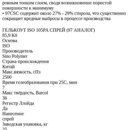
ровным тонким слоем, сводя возникновение пористой
поверхности к минимуму
• 97CSC содержит около 27% - 29% стирола, что существенно
сокращает вредные выбросы в процессе производства
ГЕЛЬКОУТ ISO 105PA СПРЕЙ (97 АНАЛОГ)
85,9 Кб
Основа
ISO
Производитель
Sino Polymer
Страна происхождения
Китай
Макс.вязкoсть, сПз
2500
Время гелеобразования при 25С, мин
7
Макс твёрдость, Barcol
36
Регистр Ллойда
Да
Нанесение
спрей
Заводская упаковка, кг
25