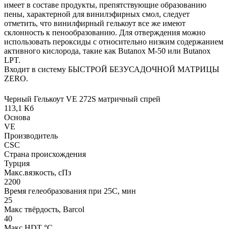
имеет в составе продукты, препятствующие образованию
пены, характерной для винилэфирных смол, следует
отметить, что винилфирный гелькоут все же имеют
склонность к пенообразованию. Для отверждения можно
использовать пероксиды с относительно низким содержанием
активного кислорода, такие как Butanox M-50 или Butanox
LPT.
Входит в систему БЫСТРОЙ БЕЗУСАДОЧНОЙ МАТРИЦЫ
ZERO.
Черный Гелькоут VE 272S матричный спрей
113,1 Кб
Основа
VE
Производитель
CSC
Страна происхождения
Турция
Макс.вязкoсть, сПз
2200
Время гелеобразования при 25С, мин
25
Макс твёрдость, Barcol
40
Макс HDT °С