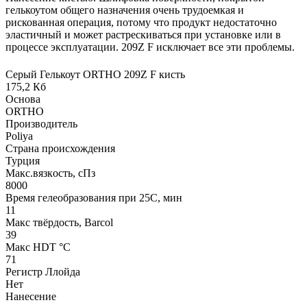
гелькоутом общего назначения очень трудоемкая и
рискованная операция, потому что продукт недостаточно
эластичный и может растрескиваться при установке или в
процессе эксплуатации. 209Z F исключает все эти проблемы.
Серый Гелькоут ORTHO 209Z F кисть
175,2 Кб
Основа
ORTHO
Производитель
Poliya
Страна происхождения
Турция
Макс.вязкoсть, сПз
8000
Время гелеобразования при 25С, мин
11
Макс твёрдость, Barcol
39
Макс HDT °С
71
Регистр Ллойда
Нет
Нанесение