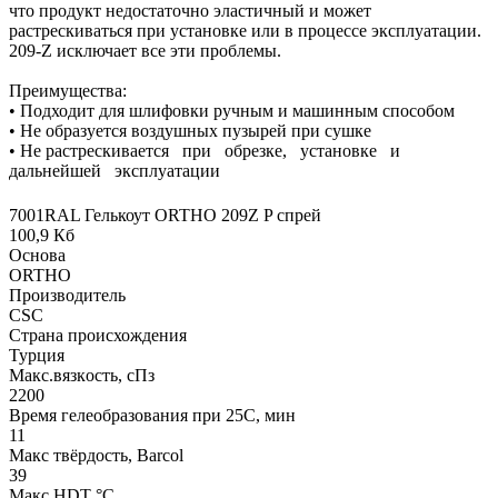
что продукт недостаточно эластичный и может
растрескиваться при установке или в процессе эксплуатации.
209-Z исключает все эти проблемы.
Преимущества:
• Подходит для шлифовки ручным и машинным способом
• Не образуется воздушных пузырей при сушке
• Не растрескивается при обрезке, установке и
дальнейшей эксплуатации
7001RAL Гелькоут ORTHO 209Z P спрей
100,9 Кб
Основа
ORTHO
Производитель
CSC
Страна происхождения
Турция
Макс.вязкoсть, сПз
2200
Время гелеобразования при 25С, мин
11
Макс твёрдость, Barcol
39
Макс HDT °С