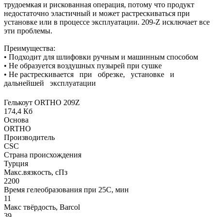
трудоемкая и рискованная операция, потому что продукт
недостаточно эластичный и может растрескиваться при
установке или в процессе эксплуатации. 209-Z исключает все
эти проблемы.
Преимущества:
• Подходит для шлифовки ручным и машинным способом
• Не образуется воздушных пузырей при сушке
• Не растрескивается при обрезке, установке и
дальнейшей эксплуатации
Гелькоут ORTHO 209Z
174,4 Кб
Основа
ORTHO
Производитель
CSC
Страна происхождения
Турция
Макс.вязкoсть, сПз
2200
Время гелеобразования при 25С, мин
11
Макс твёрдость, Barcol
39