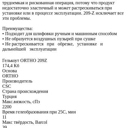
трудоемкая и рискованная операция, потому что продукт
недостаточно эластичный и может растрескиваться при
установке или в процессе эксплуатации. 209-Z исключает все
эти проблемы.
Преимущества:
• Подходит для шлифовки ручным и машинным способом
• Не образуется воздушных пузырей при сушке
• Не растрескивается при обрезке, установке и
дальнейшей эксплуатации
Гелькоут ORTHO 209Z
174,4 Кб
Основа
ORTHO
Производитель
CSC
Страна происхождения
Турция
Макс.вязкoсть, сПз
2200
Время гелеобразования при 25С, мин
11
Макс твёрдость, Barcol
39