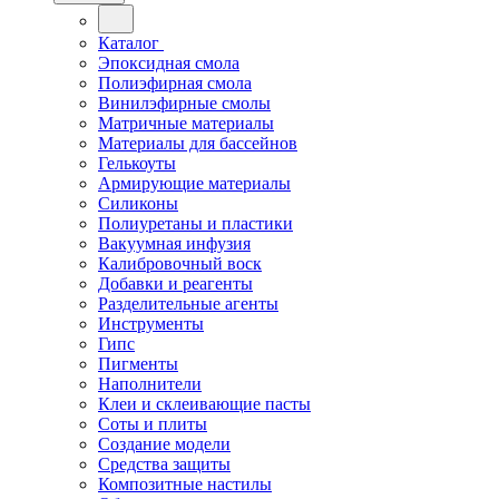
Каталог
Эпоксидная смола
Полиэфирная смола
Винилэфирные смолы
Матричные материалы
Материалы для бассейнов
Гелькоуты
Армирующие материалы
Силиконы
Полиуретаны и пластики
Вакуумная инфузия
Калибровочный воск
Добавки и реагенты
Разделительные агенты
Инструменты
Гипс
Пигменты
Наполнители
Клеи и склеивающие пасты
Соты и плиты
Создание модели
Средства защиты
Композитные настилы