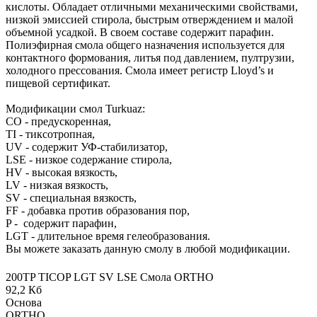
кислоты. Обладает отличными механическими свойствами,
низкой эмиссией стирола, быстрым отверждением и малой
объемной усадкой. В своем составе содержит парафин.
Полиэфирная смола общего назначения используется для
контактного формования, литья под давлением, пултрузии,
холодного прессования. Смола имеет регистр Lloyd’s и
пищевой сертификат.
Модификации смол Turkuaz:
CO - предускоренная,
TI - тиксотропная,
UV - содержит УФ-стабилизатор,
LSE - низкое содержание стирола,
HV - высокая вязкость,
LV - низкая вязкость,
SV - специальная вязкость,
FF - добавка против образования пор,
P - содержит парафин,
LGT - длительное время гелеобразования.
Вы можете заказать данную смолу в любой модификации.
200TP TICOP LGT SV LSE Смола ORTHO
92,2 Кб
Основа
ORTHO