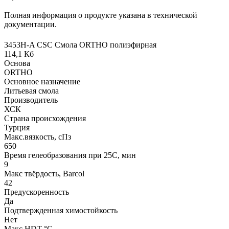
Полная информация о продукте указана в технической
документации.
3453Н-A CSC Смола ORTHO полиэфирная
114,1 Кб
Основа
ORTHO
Основное назначение
Литьевая смола
Производитель
ХСК
Страна происхождения
Турция
Макс.вязкoсть, сПз
650
Время гелеобразования при 25С, мин
9
Макс твёрдость, Barcol
42
Предускоренность
Да
Подтвержденная химостойкость
Нет
Макс HDT °С