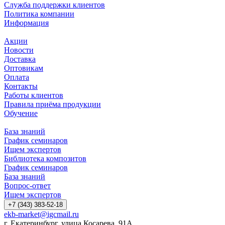
Служба поддержки клиентов
Политика компании
Информация
Акции
Новости
Доставка
Оптовикам
Оплата
Контакты
Работы клиентов
Правила приёма продукции
Обучение
База знаний
График семинаров
Ищем экспертов
Библиотека композитов
График семинаров
База знаний
Вопрос-ответ
Ищем экспертов
+7 (343) 383-52-18
ekb-market@igcmail.ru
г. Екатеринбург, улица Косарева, 91А