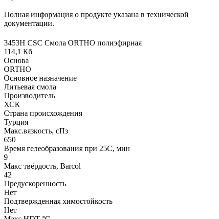
Полная информация о продукте указана в технической
документации.
3453Н CSC Смола ORTHO полиэфирная
114,1 Кб
Основа
ORTHO
Основное назначение
Литьевая смола
Производитель
ХСК
Страна происхождения
Турция
Макс.вязкoсть, сПз
650
Время гелеобразования при 25С, мин
9
Макс твёрдость, Barcol
42
Предускоренность
Нет
Подтвержденная химостойкость
Нет
Макс HDT °С