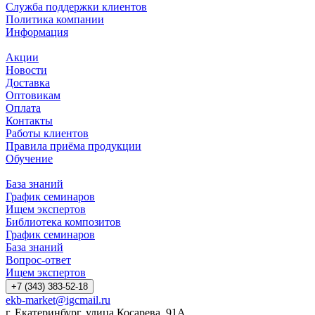
Служба поддержки клиентов
Политика компании
Информация
Акции
Новости
Доставка
Оптовикам
Оплата
Контакты
Работы клиентов
Правила приёма продукции
Обучение
База знаний
График семинаров
Ищем экспертов
Библиотека композитов
График семинаров
База знаний
Вопрос-ответ
Ищем экспертов
+7 (343) 383-52-18
ekb-market@igcmail.ru
г. Екатеринбург, улица Косарева, 91А