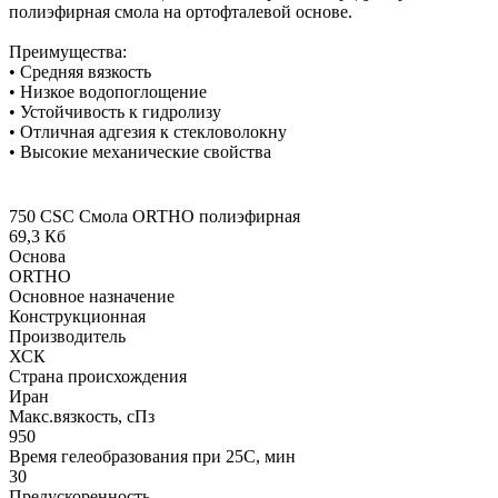
полиэфирная смола на ортофталевой основе.
Преимущества:
• Средняя вязкость
• Низкое водопоглощение
• Устойчивость к гидролизу
• Отличная адгезия к стекловолокну
• Высокие механические свойства
750 CSC Смола ORTHO полиэфирная
69,3 Кб
Основа
ORTHO
Основное назначение
Конструкционная
Производитель
ХСК
Страна происхождения
Иран
Макс.вязкoсть, сПз
950
Время гелеобразования при 25С, мин
30
Предускоренность