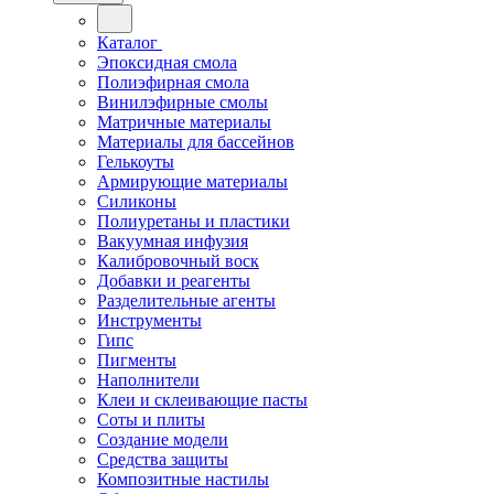
Каталог
Эпоксидная смола
Полиэфирная смола
Винилэфирные смолы
Матричные материалы
Материалы для бассейнов
Гелькоуты
Армирующие материалы
Силиконы
Полиуретаны и пластики
Вакуумная инфузия
Калибровочный воск
Добавки и реагенты
Разделительные агенты
Инструменты
Гипс
Пигменты
Наполнители
Клеи и склеивающие пасты
Соты и плиты
Создание модели
Средства защиты
Композитные настилы