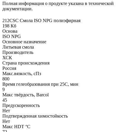
Полная информация о продукте указана в технической
документации.
212CSC Смола ISO NPG полиэфирная
198 Кб
Основа
ISO NPG
Основное назначение
Литьевая смола
Производитель
ХСК
Страна происхождения
Россия
Макс.вязкoсть, сПз
800
Время гелеобразования при 25С, мин
9
Макс твёрдость, Barcol
45
Предускоренность
Нет
Подтвержденная химостойкость
Нет
Макс HDT °С
72