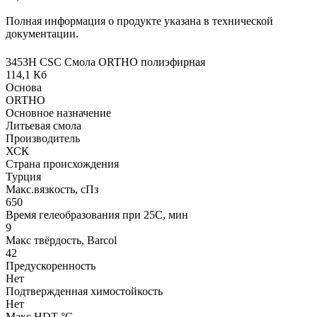
Полная информация о продукте указана в технической
документации.
3453Н CSC Смола ORTHO полиэфирная
114,1 Кб
Основа
ORTHO
Основное назначение
Литьевая смола
Производитель
ХСК
Страна происхождения
Турция
Макс.вязкoсть, сПз
650
Время гелеобразования при 25С, мин
9
Макс твёрдость, Barcol
42
Предускоренность
Нет
Подтвержденная химостойкость
Нет
Макс HDT °С