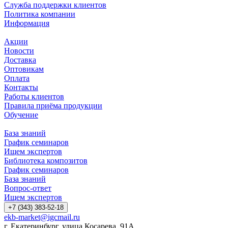
Служба поддержки клиентов
Политика компании
Информация
Акции
Новости
Доставка
Оптовикам
Оплата
Контакты
Работы клиентов
Правила приёма продукции
Обучение
База знаний
График семинаров
Ищем экспертов
Библиотека композитов
График семинаров
База знаний
Вопрос-ответ
Ищем экспертов
+7 (343) 383-52-18
ekb-market@igcmail.ru
г. Екатеринбург, улица Косарева, 91А