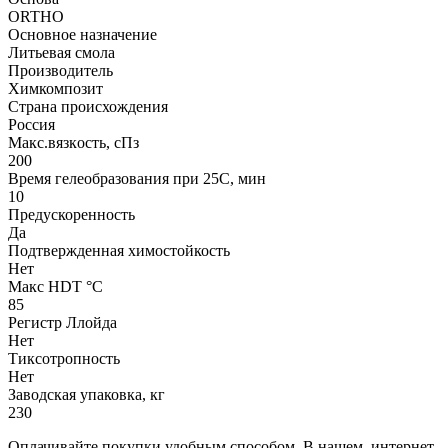
ORTHO
Основное назначение
Литьевая смола
Производитель
Химкомпозит
Страна происхождения
Россия
Макс.вязкoсть, сПз
200
Время гелеобразования при 25С, мин
10
Предускоренность
Да
Подтвержденная химостойкость
Нет
Макс HDT °С
85
Регистр Ллойда
Нет
Тиксотропность
Нет
Заводская упаковка, кг
230
Оплачивайте покупки удобным способом. В нашем интернет-