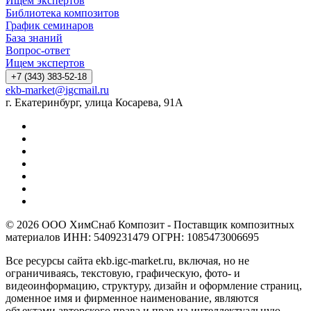
Ищем экспертов
Библиотека композитов
График семинаров
База знаний
Вопрос-ответ
Ищем экспертов
+7 (343) 383-52-18
ekb-market@igcmail.ru
г. Екатеринбург, улица Косарева, 91А
© 2026 ООО ХимСнаб Композит - Поставщик композитных
материалов ИНН: 5409231479 ОГРН: 1085473006695
Все ресурсы сайта ekb.igc-market.ru, включая, но не
ограничиваясь, текстовую, графическую, фото- и
видеоинформацию, структуру, дизайн и оформление страниц,
доменное имя и фирменное наименование, являются
объектами авторского права и прав на интеллектуальную