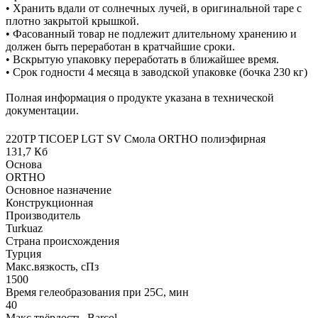
• Хранить вдали от солнечных лучей, в оригинальной таре с
плотно закрытой крышкой.
• Фасованный товар не подлежит длительному хранению и
должен быть переработан в кратчайшие сроки.
• Вскрытую упаковку переработать в ближайшее время.
• Срок годности 4 месяца в заводской упаковке (бочка 230 кг)
Полная информация о продукте указана в технической
документации.
220TP TICOEP LGT SV Смола ORTHO полиэфирная
131,7 Кб
Основа
ORTHO
Основное назначение
Конструкционная
Производитель
Turkuaz
Страна происхождения
Турция
Макс.вязкoсть, сПз
1500
Время гелеобразования при 25С, мин
40
Макс твёрдость, Barcol