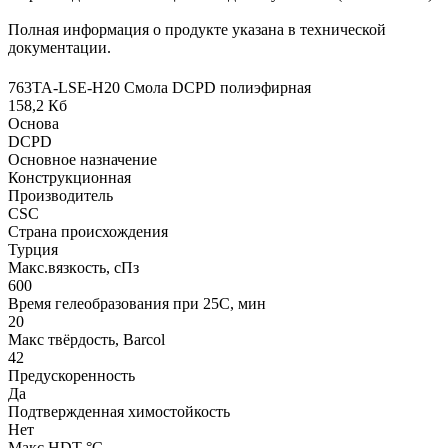
Полная информация о продукте указана в технической
документации.
763TA-LSE-H20 Смола DCPD полиэфирная
158,2 Кб
Основа
DCPD
Основное назначение
Конструкционная
Производитель
CSC
Страна происхождения
Турция
Макс.вязкoсть, сПз
600
Время гелеобразования при 25С, мин
20
Макс твёрдость, Barcol
42
Предускоренность
Да
Подтвержденная химостойкость
Нет
Макс HDT °С