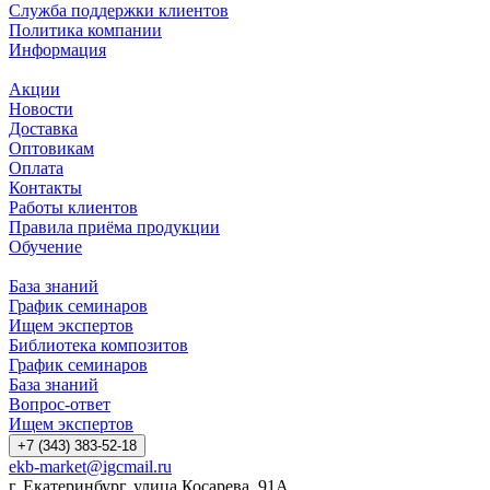
Служба поддержки клиентов
Политика компании
Информация
Акции
Новости
Доставка
Оптовикам
Оплата
Контакты
Работы клиентов
Правила приёма продукции
Обучение
База знаний
График семинаров
Ищем экспертов
Библиотека композитов
График семинаров
База знаний
Вопрос-ответ
Ищем экспертов
+7 (343) 383-52-18
ekb-market@igcmail.ru
г. Екатеринбург, улица Косарева, 91А