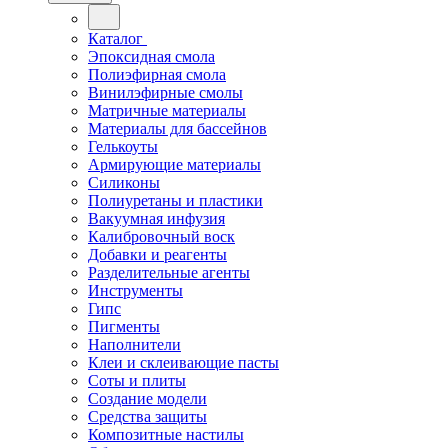
Каталог
Эпоксидная смола
Полиэфирная смола
Винилэфирные смолы
Матричные материалы
Материалы для бассейнов
Гелькоуты
Армирующие материалы
Силиконы
Полиуретаны и пластики
Вакуумная инфузия
Калибровочный воск
Добавки и реагенты
Разделительные агенты
Инструменты
Гипс
Пигменты
Наполнители
Клеи и склеивающие пасты
Соты и плиты
Создание модели
Средства защиты
Композитные настилы