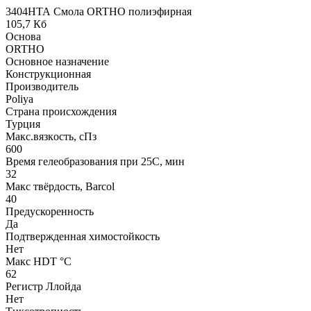
3404HТА Смола ORTHO полиэфирная
105,7 Кб
Основа
ORTHO
Основное назначение
Конструкционная
Производитель
Poliya
Страна происхождения
Турция
Макс.вязкoсть, сПз
600
Время гелеобразования при 25С, мин
32
Макс твёрдость, Barcol
40
Предускоренность
Да
Подтвержденная химостойкость
Нет
Макс HDT °С
62
Регистр Ллойда
Нет