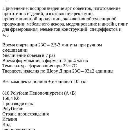
Применение: воспроизведение арт-объектов, изготовление
прототипов изделий, изготовление рекламно-
презентационной продукции, эксклюзивной сувенирной
продукции, мебельного декора, моделирование и дизайн, плит
для фрезерования, элементов конструкций, спецэффектов и
т.д.
Время старта при 23С – 2,5-3 минуты при ручном
смешивании
Увеличение объема в 7 раз
Время формования в форме от 2 до 4 часов
Температура формования при 23± 7С
Твердость изделия по Шору Д при 23С – 93±2 единицы
Вес комплекта полиол + изоцианат 10.5 кг
810 Polyfoam Пенополиуретан (А+В)
158,4 Кб
Производитель
PolyDream
Страна происхождения
Италия
Вид
пенополиуретан