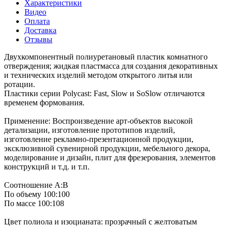
Характеристики
Видео
Оплата
Доставка
Отзывы
Двухкомпонентный полиуретановый пластик комнатного
отверждения; жидкая пластмасса для создания декоративных
и технических изделий методом открытого литья или
ротации.
Пластики серии Polycast: Fast, Slow и SoSlow отличаются
временем формования.
Применение: Воспроизведение арт-объектов высокой
детализации, изготовление прототипов изделий,
изготовление рекламно-презентационной продукции,
эксклюзивной сувенирной продукции, мебельного декора,
моделирование и дизайн, плит для фрезерования, элементов
конструкций и т.д. и т.п.
Соотношение А:В
По объему 100:100
По массе 100:108
Цвет полиола и изоцианата: прозрачный с желтоватым