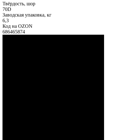
Твёрдость, шор
70D
Заводская упаковка, кг
6,3
Код на OZON
686465874