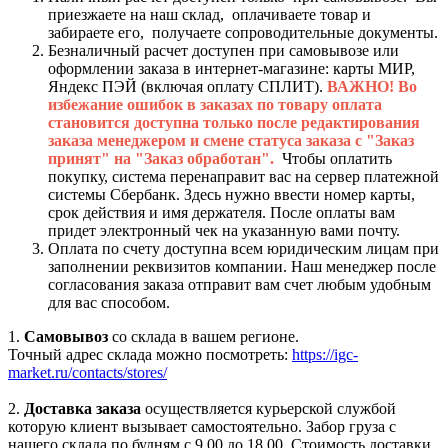
приезжаете на наш склад, оплачиваете товар и
забираете его, получаете сопроводительные документы.
Безналичный расчет доступен при самовывозе или
оформлении заказа в интернет-магазине: карты МИР,
Яндекс ПЭЙ (включая оплату СПЛИТ).
ВАЖНО! Во
избежание ошибок в заказах по товару оплата
становится доступна только после редактирования
заказа менеджером и смене статуса заказа с "Заказ
принят" на "Заказ обработан".
Чтобы оплатить
покупку, система перенаправит вас на сервер платежной
системы Сбербанк. Здесь нужно ввести номер карты,
срок действия и имя держателя. После оплаты вам
придет электронный чек на указанную вами почту.
Оплата по счету доступна всем юридическим лицам при
заполнении реквизитов компании. Наш менеджер после
согласования заказа отправит вам счет любым удобным
для вас способом.
1.
Самовывоз
со склада в вашем регионе.
Точный адрес склада можно посмотреть:
https://igc-
market.ru/contacts/stores/
2.
Доставка заказа
осуществляется курьерской службой
которую клиент вызывает самостоятельно. Забор груза с
нашего склада по будням с 9.00 до 18.00. Стоимость доставки