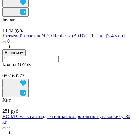
Белый
1 842 руб.
Литьевой пластик NEO Replicast (А+В) 1+1=2 кг [3-4 мин]
0
0
В корзину
Код на OZON
:
953169277
Хит
251 руб.
ВС-М Смазка антиадгезионная в аэрозольной упаковке 0,180
кг
0
0