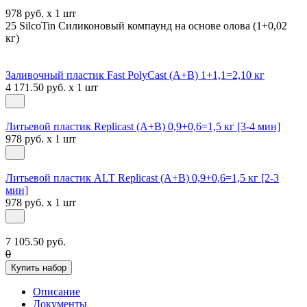
978 руб. x 1 шт
25 SilcoTin Силиконовый компаунд на основе олова (1+0,02
кг)
Заливочный пластик Fast PolyCast (A+B) 1+1,1=2,10 кг
4 171.50 руб. x 1 шт
Литьевой пластик Replicast (А+В) 0,9+0,6=1,5 кг [3-4 мин]
978 руб. x 1 шт
Литьевой пластик ALT Replicast (А+В) 0,9+0,6=1,5 кг [2-3
мин]
978 руб. x 1 шт
7 105.50 руб.
0
Купить набор
Описание
Документы