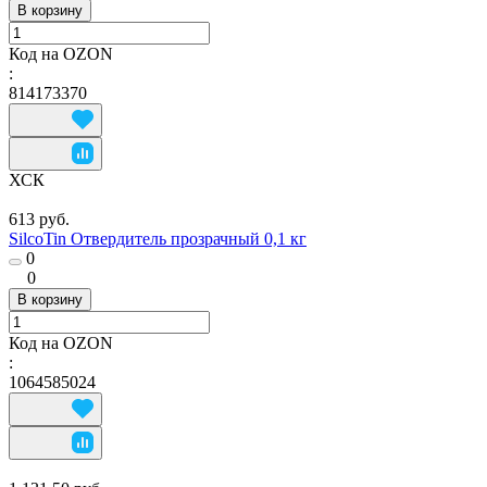
В корзину
Код на OZON
:
814173370
ХСК
613 руб.
SilcoTin Отвердитель прозрачный 0,1 кг
0
0
В корзину
Код на OZON
:
1064585024