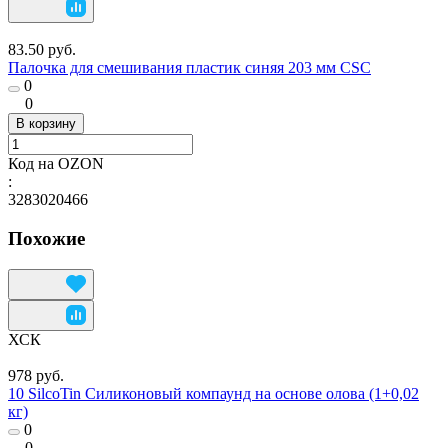
83.50 руб.
Палочка для смешивания пластик синяя 203 мм CSC
0
0
В корзину
Код на OZON
:
3283020466
Похожие
ХСК
978 руб.
10 SilcoTin Силиконовый компаунд на основе олова (1+0,02
кг)
0
0