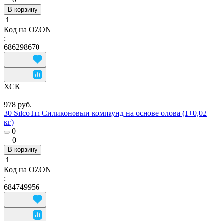
В корзину
Код на OZON
:
686298670
ХСК
978 руб.
30 SilcoTin Силиконовый компаунд на основе олова (1+0,02
кг)
0
0
В корзину
Код на OZON
:
684749956