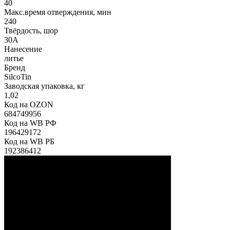
40
Макс.время отверждения, мин
240
Твёрдость, шор
30А
Нанесение
литье
Бренд
SilcoTin
Заводская упаковка, кг
1,02
Код на OZON
684749956
Код на WB РФ
196429172
Код на WB РБ
192386412