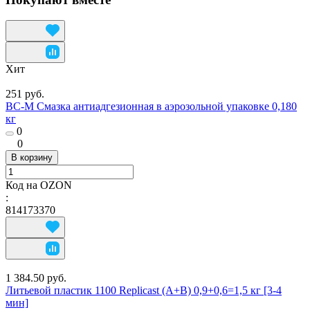
Хит
251 руб.
ВС-М Смазка антиадгезионная в аэрозольной упаковке 0,180
кг
0
0
В корзину
Код на OZON
:
814173370
1 384.50 руб.
Литьевой пластик 1100 Replicast (А+В) 0,9+0,6=1,5 кг [3-4
мин]