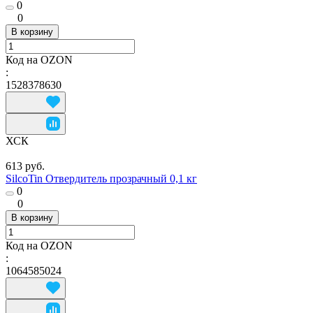
0
0
В корзину
Код на OZON
:
1528378630
ХСК
613 руб.
SilcoTin Отвердитель прозрачный 0,1 кг
0
0
В корзину
Код на OZON
:
1064585024