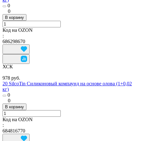
0
0
В корзину
Код на OZON
:
686298670
ХСК
978 руб.
20 SilcoTin Силиконовый компаунд на основе олова (1+0,02
кг)
0
0
В корзину
Код на OZON
:
684816770