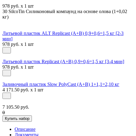
978 руб. x 1 шт
30 SilcoTin Силиконовый компаунд на основе олова (1+0,02
кг)
Литьевой пластик ALT Replicast (А+В) 0,9+0,6=1,5 кг [2-3
мин]
978 руб. x 1 шт
Литьевой пластик Replicast (А+В) 0,9+0,6=1,5 кг [3-4 мин]
978 руб. x 1 шт
Заливочный пластик Slow PolyCast (A+B) 1+1,1=2,10 кг
4 171.50 руб. x 1 шт
7 105.50 руб.
0
Купить набор
Описание
Документы