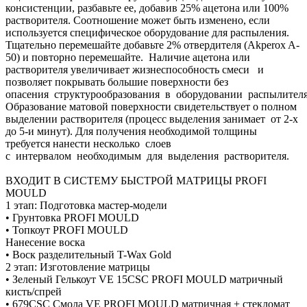
консистенции, разбавьте ее, добавив 25% ацетона или 100%
растворителя. Соотношение может быть изменено, если
используется специфическое оборудование для распыления.
Тщательно перемешайте добавьте 2% отвердителя (Akperox A-
50) и повторно перемешайте. Наличие ацетона или
растворителя увеличивает жизнеспособность смеси и
позволяет покрывать большие поверхности без
опасения структурообразования в оборудовании распылителя
Образование матовой поверхности свидетельствует о полном
выделении растворителя (процесс выделения занимает от 2-х
до 5-и минут). Для получения необходимой толщины
требуется нанести несколько слоев
с интервалом необходимым для выделения растворителя.
ВХОДИТ В СИСТЕМУ БЫСТРОЙ МАТРИЦЫ PROFI
MOULD
1 этап: Подготовка мастер-модели
• Грунтовка PROFI MOULD
• Топкоут PROFI MOULD
Нанесение воска
• Воск разделительный T-Wax Gold
2 этап: Изготовление матрицы
• Зеленый Гелькоут VE 15CSC PROFI MOULD матричный
кисть/спрей
• 679CSC Смола VE PROFI MOULD матричная + стекломат