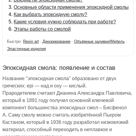
Основные области применения эпоксидной смолы
Как выбрать эпоксидную смолу?
Какие условия нужно соблюдать при работе?
Этапы работы со смолой
Быстро:
Resin art
·
Декорирование
·
Объёмные заливки/Мебель
·
Эластичные изделия
Эпоксидная смола: появление и состав
Название "эпоксидная смола" образовано от двух
греческих: epi — над и oxy — кислый.
Прародителем считают Дианина Александра Павловича,
который в 1891 году получил основной ключевой
компонент большинства эпоксидных смол – Бисфенол
А. Саму смолу можно считать изобретённой Пьером
Кастаном, который в 1936 году разработал низковязкий
материал, способный переходить в неплавкое и