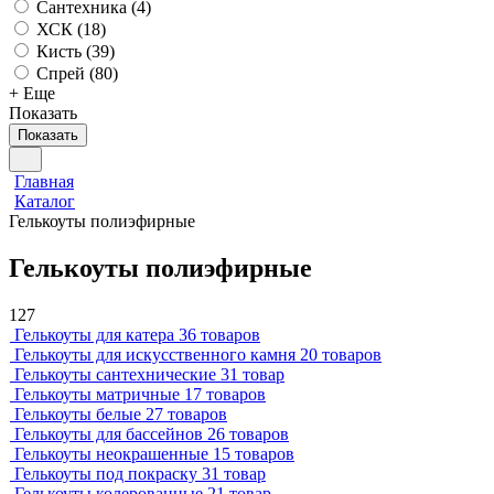
Сантехника (
4
)
ХСК (
18
)
Кисть (
39
)
Спрей (
80
)
+ Еще
Показать
Показать
Главная
Каталог
Гелькоуты полиэфирные
Гелькоуты полиэфирные
127
Гелькоуты для катера
36 товаров
Гелькоуты для искусственного камня
20 товаров
Гелькоуты сантехнические
31 товар
Гелькоуты матричные
17 товаров
Гелькоуты белые
27 товаров
Гелькоуты для бассейнов
26 товаров
Гелькоуты неокрашенные
15 товаров
Гелькоуты под покраску
31 товар
Гелькоуты колерованные
21 товар