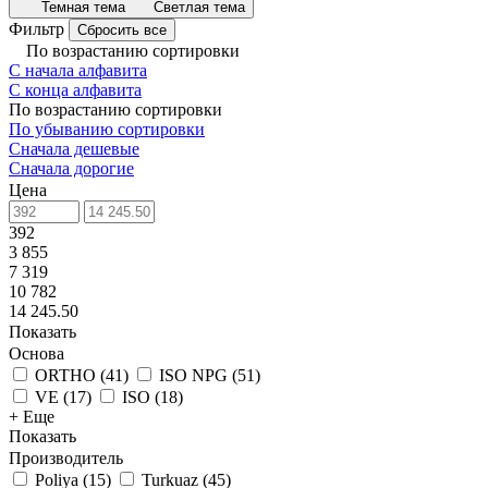
Темная тема
Светлая тема
Фильтр
Сбросить все
По возрастанию сортировки
С начала алфавита
С конца алфавита
По возрастанию сортировки
По убыванию сортировки
Сначала дешевые
Сначала дорогие
Цена
392
3 855
7 319
10 782
14 245.50
Показать
Основа
ORTHO
(
41
)
ISO NPG
(
51
)
VE
(
17
)
ISO
(
18
)
+ Еще
Показать
Производитель
Poliya
(
15
)
Turkuaz
(
45
)