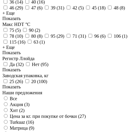
36
(
14
)
40
(
16
)
46
(
29
)
47
(
6
)
39
(
31
)
42
(
5
)
45
(
18
)
48
(
8
)
+ Еще
Показать
Макс HDT °С
75
(
5
)
90
(
2
)
78
(
10
)
80
(
8
)
95
(
29
)
71
(
31
)
96
(
6
)
106
(
1
)
115
(
16
)
63
(
1
)
+ Еще
Показать
Регистр Ллойда
Да
(
32
)
Нет
(
95
)
Показать
Заводская упаковка, кг
25
(
26
)
20
(
100
)
Показать
Наши предложения
Все
Акция (
3
)
Хит (
2
)
Цена за кг. при покупке от бочки (
27
)
Turkuaz (
16
)
Матрица (
9
)