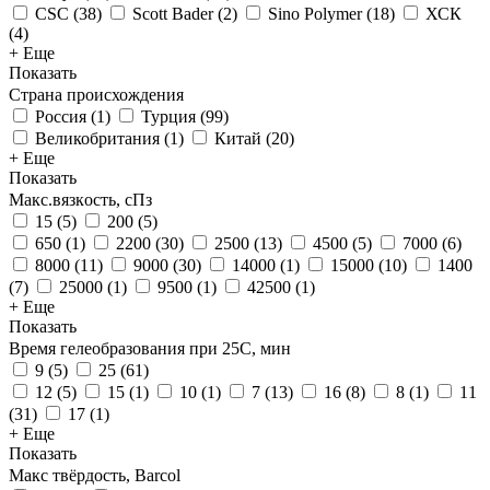
CSC
(
38
)
Scott Bader
(
2
)
Sino Polymer
(
18
)
ХСК
(
4
)
+ Еще
Показать
Страна происхождения
Россия
(
1
)
Турция
(
99
)
Великобритания
(
1
)
Китай
(
20
)
+ Еще
Показать
Макс.вязкoсть, сПз
15
(
5
)
200
(
5
)
650
(
1
)
2200
(
30
)
2500
(
13
)
4500
(
5
)
7000
(
6
)
8000
(
11
)
9000
(
30
)
14000
(
1
)
15000
(
10
)
1400
(
7
)
25000
(
1
)
9500
(
1
)
42500
(
1
)
+ Еще
Показать
Время гелеобразования при 25С, мин
9
(
5
)
25
(
61
)
12
(
5
)
15
(
1
)
10
(
1
)
7
(
13
)
16
(
8
)
8
(
1
)
11
(
31
)
17
(
1
)
+ Еще
Показать
Макс твёрдость, Barcol