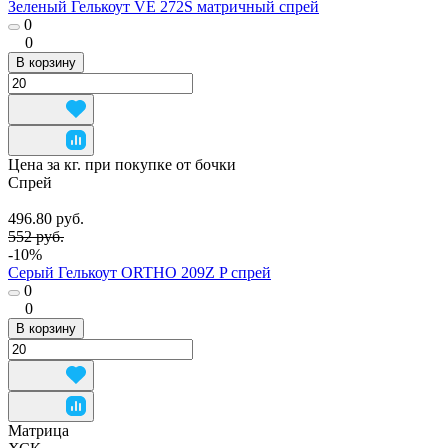
Зеленый Гелькоут VE 272S матричный спрей
0
0
В корзину
Цена за кг. при покупке от бочки
Спрей
496.80 руб.
552 руб.
-10%
Серый Гелькоут ORTHO 209Z P спрей
0
0
В корзину
Матрица