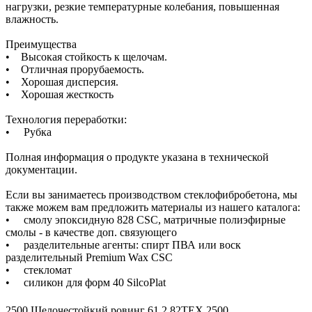
нагрузки, резкие температурные колебания, повышенная
влажность.
Преимущества
• Высокая стойкость к щелочам.
• Отличная прорубаемость.
• Хорошая дисперсия.
• Хорошая жесткость
Технология переработки:
• Рубка
Полная информация о продукте указана в технической
документации.
Если вы занимаетесь производством стеклофибробетона, мы
также можем вам предложить материалы из нашего каталога:
• смолу эпоксидную 828 CSC, матричные полиэфирные
смолы - в качестве доп. связующего
• разделительные агенты: спирт ПВА или воск
разделительный Premium Wax CSC
• стекломат
• силикон для форм 40 SilcoPlat
2500 Щелочестойкий ровинг 61.2 82TEX 2500