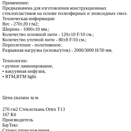
Применение:
Предназначена для изготовления конструкционных
стеклопластиков на основе полиэфирных и эпоксидных смол.
Техническая информация:
Вес - 270±20 г/м2;
Ширина - 1000±10 мм.;
Количество основной нити - 120±10 F/10 см.;
Количество уточной нити - 80±8 F/10 см.;
Переплетение - полотнянное;
Разрывная нагрузка (основа/уток) - 2000/3000 Н/50 мм.
Технологии:
• ручное ламинирование,
• вакуумная инфузия,
• RTM,RTM light.
Цена указана за м.
270 гм2 Стеклоткань Ortex Т13
167 Кб
Производитель
БауТекс
Страна происхождения