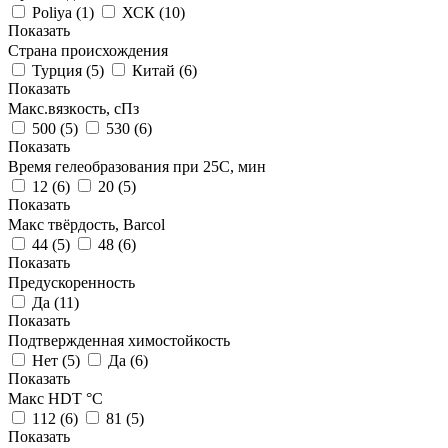
Poliya
(
1
)
ХСК
(
10
)
Показать
Страна происхождения
Турция
(
5
)
Китай
(
6
)
Показать
Макс.вязкoсть, сПз
500
(
5
)
530
(
6
)
Показать
Время гелеобразования при 25С, мин
12
(
6
)
20
(
5
)
Показать
Макс твёрдость, Barcol
44
(
5
)
48
(
6
)
Показать
Предускоренность
Да
(
11
)
Показать
Подтвержденная химостойкость
Нет
(
5
)
Да
(
6
)
Показать
Макс HDT °С
112
(
6
)
81
(
5
)
Показать